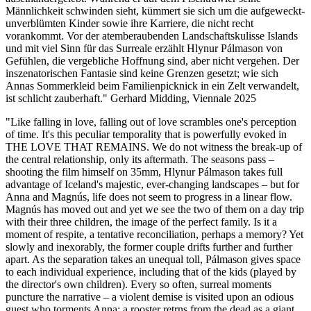
Männlichkeit schwinden sieht, kümmert sie sich um die aufgeweckt-
unverblümten Kinder sowie ihre Karriere, die nicht recht
vorankommt. Vor der atemberaubenden Landschaftskulisse Islands
und mit viel Sinn für das Surreale erzählt Hlynur Pálmason von
Gefühlen, die vergebliche Hoffnung sind, aber nicht vergehen. Der
inszenatorischen Fantasie sind keine Grenzen gesetzt; wie sich
Annas Sommerkleid beim Familienpicknick in ein Zelt verwandelt,
ist schlicht zauberhaft." Gerhard Midding, Viennale 2025
"Like falling in love, falling out of love scrambles one's perception
of time. It's this peculiar temporality that is powerfully evoked in
THE LOVE THAT REMAINS. We do not witness the break-up of
the central relationship, only its aftermath. The seasons pass –
shooting the film himself on 35mm, Hlynur Pálmason takes full
advantage of Iceland's majestic, ever-changing landscapes – but for
Anna and Magnús, life does not seem to progress in a linear flow.
Magnús has moved out and yet we see the two of them on a day trip
with their three children, the image of the perfect family. Is it a
moment of respite, a tentative reconciliation, perhaps a memory? Yet
slowly and inexorably, the former couple drifts further and further
apart. As the separation takes an unequal toll, Pálmason gives space
to each individual experience, including that of the kids (played by
the director's own children). Every so often, surreal moments
puncture the narrative – a violent demise is visited upon an odious
guest who torments Anna; a rooster retrns from the dead as a giant