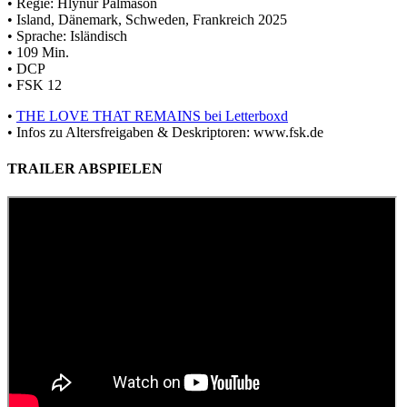
• Regie: Hlynur Pálmason
• Island, Dänemark, Schweden, Frankreich 2025
• Sprache: Isländisch
•
109
Min.
• DCP
•
FSK 12
•
THE LOVE THAT REMAINS bei Letterboxd
• Infos zu Altersfreigaben & Deskriptoren: www.fsk.de
TRAILER ABSPIELEN