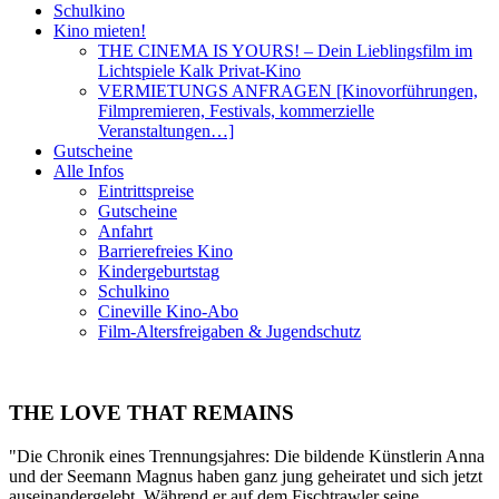
Schulkino
Kino mieten!
THE CINEMA IS YOURS! – Dein Lieblingsfilm im
Lichtspiele Kalk Privat-Kino
VERMIETUNGS ANFRAGEN [Kinovorführungen,
Filmpremieren, Festivals, kommerzielle
Veranstaltungen…]
Gutscheine
Alle Infos
Eintrittspreise
Gutscheine
Anfahrt
Barrierefreies Kino
Kindergeburtstag
Schulkino
Cineville Kino-Abo
Film-Altersfreigaben & Jugendschutz
THE LOVE THAT REMAINS
"Die Chronik eines Trennungsjahres: Die bildende Künstlerin Anna
und der Seemann Magnus haben ganz jung geheiratet und sich jetzt
auseinandergelebt. Während er auf dem Fischtrawler seine