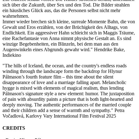
sich über die Zukunft, über Sex und den Tod. Die Bilder strahlen
ein häusliches Glück aus, das die Personen selbst nicht mehr
wahrnehmen.
Immer wieder brechen sich kleine, surreale Momente Bahn, die von
Gewalt und Eros erzählen, von der Brüchigkeit des Alltags, von
Endlichkeit. Ein aggressiver Hahn schleicht sich in Maggis Träume,
eine Rachefantasie von Anna nimmt physische Gestalt an. Es sind
winzige Begebenheiten, ein Blinzeln, bei dem man aus den
Augenwinkeln eines Abgrunds gewahr wird." Hendrike Bake,
Indiekino
"The hills of Iceland, the ocean, and the country's endless roads
winding through the landscape form the backdrop for Hlynur
Pálmason’s fourth feature film – this time about the silent
disappearance of love and a marriage falling apart. Melancholic
hygge is mixed with elements of magical realism, thus lending
Pálmason's signature style a new element: humor. The juxtaposition
of pain with absurdity paints a picture that is both light-hearted and
deeply moving. The authentic performances of the married couple
and their children add a sense of warmth and sympathy." Petra
Vočadlová, Karlovy Vary International Film Festival 2025
CREDITS