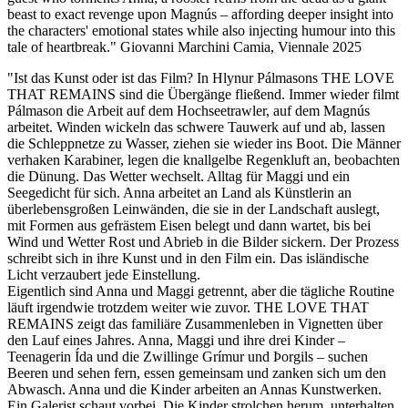
beast to exact revenge upon Magnús – affording deeper insight into
the characters' emotional states while also injecting humour into this
tale of heartbreak." Giovanni Marchini Camia, Viennale 2025
"Ist das Kunst oder ist das Film? In Hlynur Pálmasons THE LOVE
THAT REMAINS sind die Übergänge fließend. Immer wieder filmt
Pálmason die Arbeit auf dem Hochseetrawler, auf dem Magnús
arbeitet. Winden wickeln das schwere Tauwerk auf und ab, lassen
die Schleppnetze zu Wasser, ziehen sie wieder ins Boot. Die Männer
verhaken Karabiner, legen die knallgelbe Regenkluft an, beobachten
die Dünung. Das Wetter wechselt. Alltag für Maggi und ein
Seegedicht für sich. Anna arbeitet an Land als Künstlerin an
überlebensgroßen Leinwänden, die sie in der Landschaft auslegt,
mit Formen aus gefrästem Eisen belegt und dann wartet, bis bei
Wind und Wetter Rost und Abrieb in die Bilder sickern. Der Prozess
schreibt sich in ihre Kunst und in den Film ein. Das isländische
Licht verzaubert jede Einstellung.
Eigentlich sind Anna und Maggi getrennt, aber die tägliche Routine
läuft irgendwie trotzdem weiter wie zuvor. THE LOVE THAT
REMAINS zeigt das familiäre Zusammenleben in Vignetten über
den Lauf eines Jahres. Anna, Maggi und ihre drei Kinder –
Teenagerin Ída und die Zwillinge Grímur und Þorgils – suchen
Beeren und sehen fern, essen gemeinsam und zanken sich um den
Abwasch. Anna und die Kinder arbeiten an Annas Kunstwerken.
Ein Galerist schaut vorbei. Die Kinder strolchen herum, unterhalten