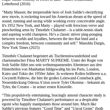
Letterboxd (2016)
"Marty Mauser, the irrepressible hero of Josh Safdie's electrifying
new movie, is rocketing toward his American dream at the speed of
sound, running and racing while working every conceivable angle.
It's 1952 New York, and Marty – played with ferocious verve and
pinwheeling arms by Timothée Chalamet – is a table-tennis shark
and aspiring world champion. He's a classic striver ping-ponging
between worlds and loyalties, between the ties that bind and a
complex freedom, between community and self." Manohla Dargis,
New York Times (2025)
Timothée Chalamet begeistert als Tischtenniswunderkind und
charismatischer Filou MARTY SUPREME. Unter der Regie von
Josh Safdie führt uns sein weltumspannendes Abenteuer aus den
Hinterhöfen von Manhattan bildgewaltig bis ins Paris, London,
Kairo und Tokio der 1950er Jahre. In weiteren Rollen brillieren u.a.
Gwyneth Paltrow, die hier ihr großes Leinwand-Comeback gibt,
Neuentdeckung Odessa A’zion sowie Tyler Okonma – bekannt als
Tyler, the Creator – in seiner ersten Kinorolle.
“This propulsively entertaining, bracingly amoral character study is
powered by Timothee Chalamet's performance as a despicable
egoist who happily manipulates those around him. Much like
Safdie's previous features "Good Time" and "Uncut Gems" (both