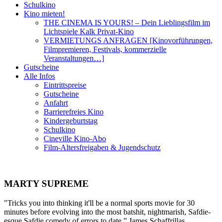
Schulkino
Kino mieten!
THE CINEMA IS YOURS! – Dein Lieblingsfilm im
Lichtspiele Kalk Privat-Kino
VERMIETUNGS ANFRAGEN [Kinovorführungen,
Filmpremieren, Festivals, kommerzielle
Veranstaltungen…]
Gutscheine
Alle Infos
Eintrittspreise
Gutscheine
Anfahrt
Barrierefreies Kino
Kindergeburtstag
Schulkino
Cineville Kino-Abo
Film-Altersfreigaben & Jugendschutz
MARTY SUPREME
"Tricks you into thinking it'll be a normal sports movie for 30
minutes before evolving into the most batshit, nightmarish, Safdie-
esque Safdie comedy of errors to date.” James Schaffrillas,